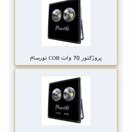
پروژکتور 70 وات COB نورسام